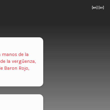
[en]
[sv]
n manos de la
 de la vergûenza,
e Baron Rojo,