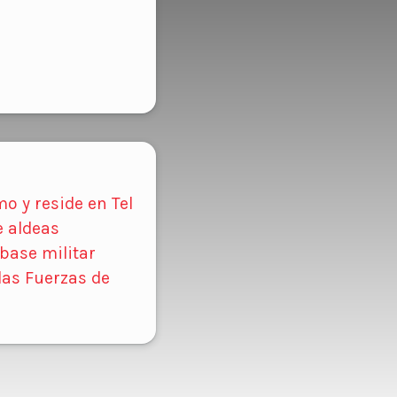
o y reside en Tel
e aldeas
base militar
 las Fuerzas de