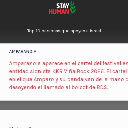
Top 10 personas que apoyan a Israel
AMPARANOIA
Amparanoia aparece en el cartel del festival e
entidad sionista KKR Viña Rock 2026. El cartel
en el que Amparo y su banda van de la mano d
desoyendo el llamado al boicot de BDS.