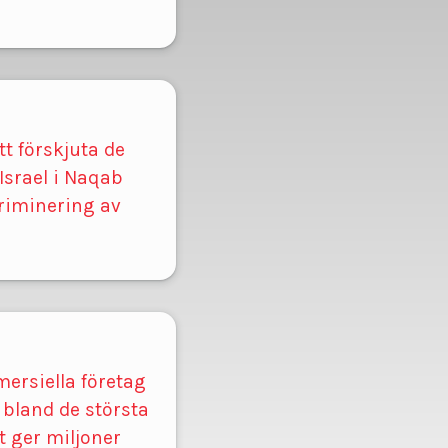
att förskjuta de
srael i Naqab
riminering av
ersiella företag
 bland de största
t ger miljoner