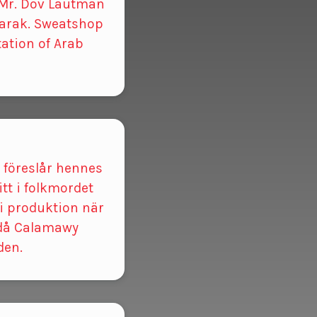
 Mr. Dov Lautman
 Barak. Sweatshop
tation of Arab
 föreslår hennes
tt i folkmordet
 i produktion när
, då Calamawy
den.