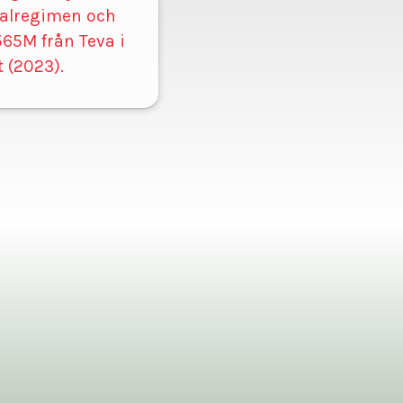
nialregimen och
565M från Teva i
 (2023).