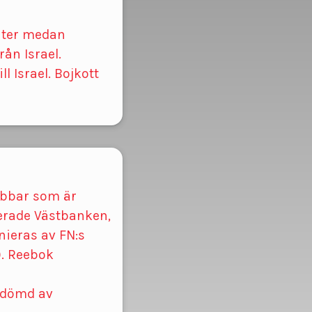
dater medan
ån Israel.
l Israel. Bojkott
lubbar som är
perade Västbanken,
inieras av FN:s
. Reebok
rdömd av