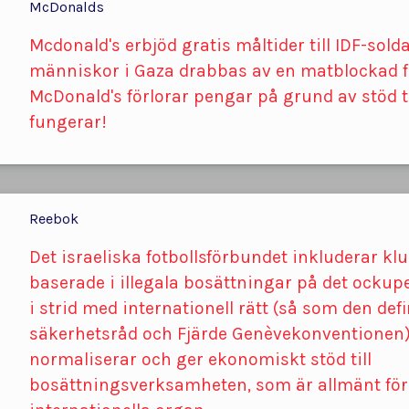
McDonalds
Mcdonald's erbjöd gratis måltider till IDF-sol
människor i Gaza drabbas av en matblockad fr
McDonald's förlorar pengar på grund av stöd til
fungerar!
Reebok
Det israeliska fotbollsförbundet inkluderar k
baserade i illegala bosättningar på det ocku
i strid med internationell rätt (så som den def
säkerhetsråd och Fjärde Genèvekonventionen)
normaliserar och ger ekonomiskt stöd till
bosättningsverksamheten, som är allmänt fö