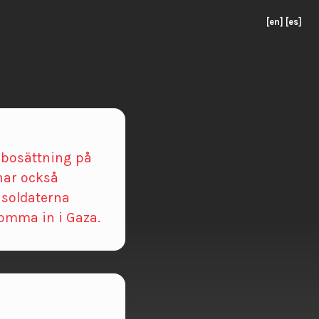
[en]
[es]
n bosättning på
 har också
a soldaterna
komma in i Gaza.