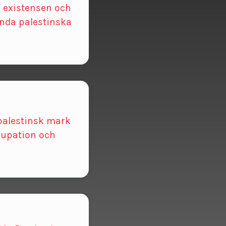
ja existensen och
ända palestinska
palestinsk mark
ckupation och