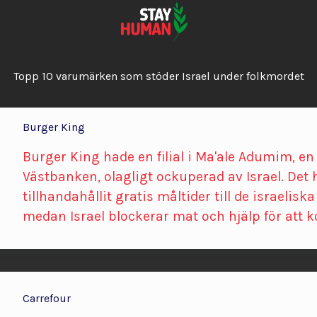
Topp 10 varumärken som stöder Israel under folkmordet
Burger King
Burger King hade en filial i Ma'ale Adumim, e
Västbanken, olagligt ockuperad av Israel. Det
tillhandahållit gratis måltider till de israelisk
medan Israel blockerar mat och hjälp för att 
Carrefour